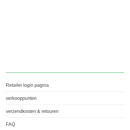
Petit&Jolie anti-striae olie
€
14,99
Retailer login pagina
verkooppunten
verzendkosten & retouren
FAQ