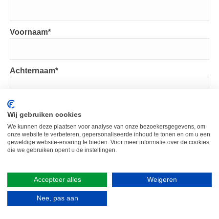
Voornaam
*
Achternaam
*
VERSTUREN
Wij gebruiken cookies
We kunnen deze plaatsen voor analyse van onze bezoekersgegevens, om
onze website te verbeteren, gepersonaliseerde inhoud te tonen en om u een
geweldige website-ervaring te bieden. Voor meer informatie over de cookies
die we gebruiken opent u de instellingen.
©2026 Petit&Jolie, All rights reserved | Website powered by
Accepteer alles
Weigeren
Get Responsive
Nee, pas aan