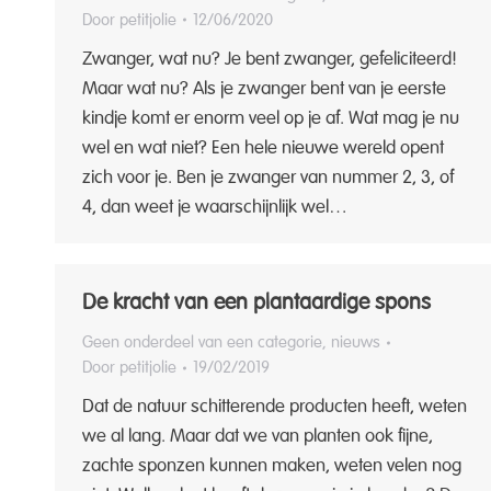
Door
petitjolie
12/06/2020
Zwanger, wat nu? Je bent zwanger, gefeliciteerd!
Maar wat nu? Als je zwanger bent van je eerste
kindje komt er enorm veel op je af. Wat mag je nu
wel en wat niet? Een hele nieuwe wereld opent
zich voor je. Ben je zwanger van nummer 2, 3, of
4, dan weet je waarschijnlijk wel…
De kracht van een plantaardige spons
Geen onderdeel van een categorie
,
nieuws
Door
petitjolie
19/02/2019
Dat de natuur schitterende producten heeft, weten
we al lang. Maar dat we van planten ook fijne,
zachte sponzen kunnen maken, weten velen nog