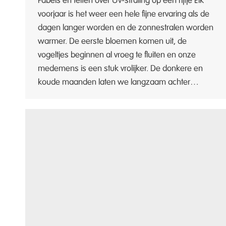
Fabels en feiten over UV-straling op een rijtje Elk
voorjaar is het weer een hele fijne ervaring als de
dagen langer worden en de zonnestralen worden
warmer. De eerste bloemen komen uit, de
vogeltjes beginnen al vroeg te fluiten en onze
medemens is een stuk vrolijker. De donkere en
koude maanden laten we langzaam achter…