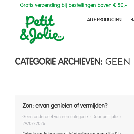
Gratis verzending bij bestellingen boven € 50,-
Gratis verzending bij bestellingen boven € 50,-
ALLE PRODUCTEN
B
ALLE PRODUCTEN
BAD & DOU
CATEGORIE ARCHIEVEN:
GEEN 
Zon: ervan genieten of vermijden?
Geen onderdeel van een categorie
Door
petitjolie
29/07/2026