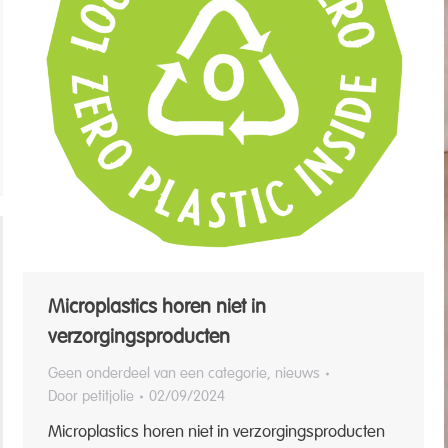
Microplastics horen niet in
verzorgingsproducten
Geen onderdeel van een categorie
,
nieuws
Door
petitjolie
02/09/2024
Microplastics horen niet in verzorgingsproducten