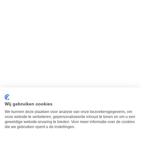
Een positieve zwangerschapstest
nieuws
Door
petitjolie
13/06/2023
Een positieve zwangerschapstest En wat nu?
Gefeliciteerd, je bent zwanger. Durfde je al na
de eerste zwangerschapstest te geloven dat je
zwanger was? Of heb je er meerdere testen
gedaan? Gewoon voor ‘just to be sure’. Of had
je al zo veel zwangerschapssymptomen dat je
al wist dat je zwanger was. Het moment dat
je…
Wij gebruiken cookies
We kunnen deze plaatsen voor analyse van onze bezoekersgegevens, om
onze website te verbeteren, gepersonaliseerde inhoud te tonen en om u een
geweldige website-ervaring te bieden. Voor meer informatie over de cookies
die we gebruiken opent u de instellingen.