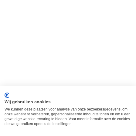
Wist je dat de zon ook voordelen
heeft?
nieuws
Door
petitjolie
13/05/2019
Wist je dat de zon ook voordelen heeft? In de
vorige blog hebben we uitgebreid stil gestaan bij
de gevaren van de zon en hoe dat nu precies
zit. Maar is doet de zon dan alleen maar
kwaad? Natuurlijk niet. Ik word ontzettend
vrolijk als de zon schijnt, mensen zijn opeens
een stuk vriendelijker en…
Wij gebruiken cookies
We kunnen deze plaatsen voor analyse van onze bezoekersgegevens, om
onze website te verbeteren, gepersonaliseerde inhoud te tonen en om u een
geweldige website-ervaring te bieden. Voor meer informatie over de cookies
die we gebruiken opent u de instellingen.