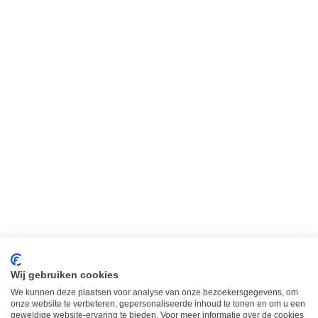
MOMMY MUSTHAVE: HET
KRAAMPAKKET.
nieuws
Door
petitjolie
12/03/2020
MOMMY MUSTHAVE: HET KRAAMPAKKET.
Maar laten we het wel leuk houden. Ik herinner
me het nog als de dag van gisteren, de dag dat
er ineens een enorm pakket bezorgd werd,
afzender: de zorgverzekering. Samen met mijn
vriend maakte ik het open: watten,
kraamverband, alcohol, een klinisch
gaasbroekje, onderleggers. En nog ergens
onderin de plastic…
Wij gebruiken cookies
We kunnen deze plaatsen voor analyse van onze bezoekersgegevens, om
onze website te verbeteren, gepersonaliseerde inhoud te tonen en om u een
geweldige website-ervaring te bieden. Voor meer informatie over de cookies