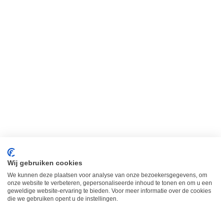
SOS! Nipples cracks. What to do?
news
,
news
By
petitjolie
11/05/2021
SOS! Nipples cracks. What to do? Nipples
cracks: a painful phenomenon. Unfortunately, I
speak from my own experience. Breastfeeding
was something magical and soothing to me.
Unfortunately, the cracks caused me so much
pain I could not enjoy breastfeeding my baby…
Nipples cracks can be so painful that some
moms even decide to stop…
Wij gebruiken cookies
We kunnen deze plaatsen voor analyse van onze bezoekersgegevens, om
onze website te verbeteren, gepersonaliseerde inhoud te tonen en om u een
geweldige website-ervaring te bieden. Voor meer informatie over de cookies
die we gebruiken opent u de instellingen.