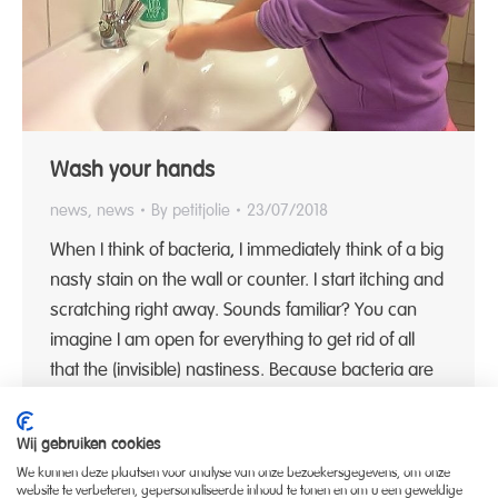
Wash your hands
news
,
news
By
petitjolie
23/07/2018
When I think of bacteria, I immediately think of a big
nasty stain on the wall or counter. I start itching and
scratching right away. Sounds familiar? You can
imagine I am open for everything to get rid of all
that the (invisible) nastiness. Because bacteria are
dirty, and we don’t need no dirty in…
Wij gebruiken cookies
We kunnen deze plaatsen voor analyse van onze bezoekersgegevens, om onze
website te verbeteren, gepersonaliseerde inhoud te tonen en om u een geweldige