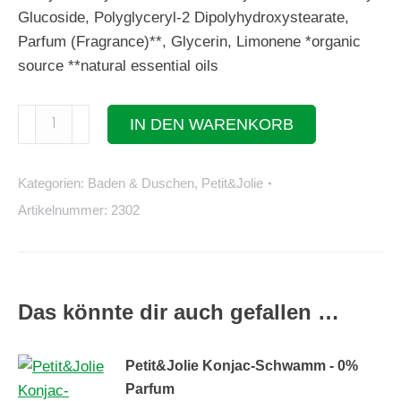
Glucoside, Polyglyceryl-2 Dipolyhydroxystearate,
Parfum (Fragrance)**, Glycerin, Limonene *organic
source **natural essential oils
Petit&Jolie
IN DEN WARENKORB
fest
Dusch
Kategorien:
Baden & Duschen
,
Petit&Jolie
2-
Artikelnummer:
2302
in-
1
Menge
Das könnte dir auch gefallen …
Petit&Jolie Konjac-Schwamm - 0%
Parfum